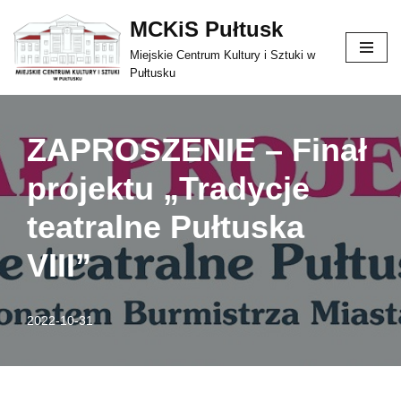
treści
MCKiS Pułtusk
Przejdź
Miejskie Centrum Kultury i Sztuki w
do
Pułtusku
treści
ZAPROSZENIE – Finał
projektu „Tradycje
teatralne Pułtuska
VIII”
2022-10-31