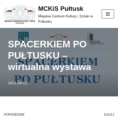
treści
MCKiS Pułtusk
Przejdź
Miejskie Centrum Kultury i Sztuki w
do
Pułtusku
treści
SPACERKIEM PO
PUŁTUSKU –
wirtualna wystawa
2024-04-03
POPRZEDNIE
DALEJ