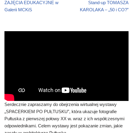
ZAJĘCIA EDUKACYJNE w
Stand-up TOMASZA
Galerii MCKiS
KAROLAKA – „50 i CO?”
Serdecznie zapraszamy do obejrzenia wirtualnej wystawy
„SPACERKIEM PO PUŁTUSKU”, która ukazuje fotografie
Pułtuska z pierwszej połowy XX w. wraz z ich współczesnymi
odpowiednikami. Celem wystawy jest pokazanie zmian, jakie
zaszły w architekturze Pułtuska.